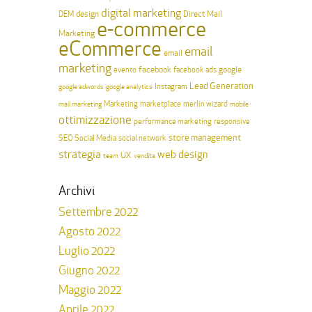
digital marketing
design
Direct Mail
DEM
e-commerce
Marketing
eCommerce
email
email
marketing
facebook
google
evento
facebook ads
Lead Generation
Instagram
google adwords
google analytics
Marketing
merlin wizard
mail marketing
marketplace
mobile
ottimizzazione
performance marketing
responsive
store management
SEO
Social Media
social network
strategia
web design
UX
team
vendita
Archivi
Settembre 2022
Agosto 2022
Luglio 2022
Giugno 2022
Maggio 2022
Aprile 2022