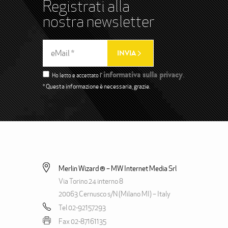
Registrati alla
nostra newsletter
informativa sulla privacy
Ho letto e accettato l’
.
* Questa informazione è necessaria, grazie.
Merlin Wizard ® – MW Internet Media Srl
Via Torino 24 interno 8
20063 Cernusco s/N (Milano MI) – Italy
Tel 02-92157293
Fax 02-87161135