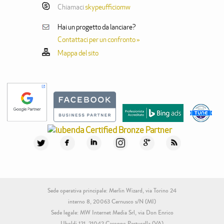
Chiamaci
skypeufficiomw
Hai un progetto da lanciare?
Contattaci per un confronto »
Mappa del sito
Sede operativa principale: Merlin Wizard, via Torino 24
interno 8, 20063 Cernusco s/N (MI)
Sede legale: MW Internet Media Srl, via Don Enrico
Uboldi 121, 21042 Caronno Pertusella (VA)