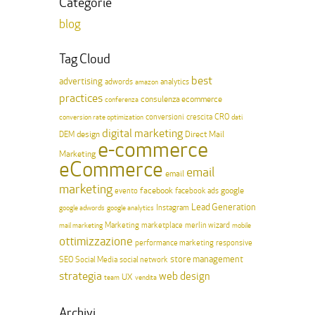
Categorie
blog
Tag Cloud
best
advertising
adwords
analytics
amazon
practices
consulenza ecommerce
conferenza
conversioni
crescita
CRO
conversion rate optimization
dati
digital marketing
design
Direct Mail
DEM
e-commerce
Marketing
eCommerce
email
email
marketing
facebook
google
evento
facebook ads
Lead Generation
Instagram
google adwords
google analytics
Marketing
merlin wizard
mail marketing
marketplace
mobile
ottimizzazione
performance marketing
responsive
store management
SEO
Social Media
social network
strategia
web design
UX
team
vendita
Archivi