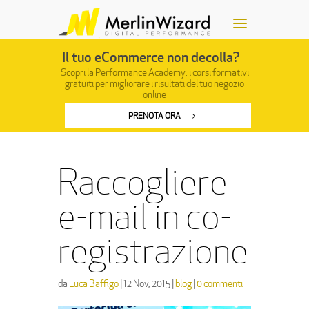
Il tuo eCommerce non decolla?
Scopri la Performance Academy: i corsi formativi
gratuiti
per migliorare i risultati del tuo negozio
online
PRENOTA ORA
Raccogliere
e-mail in co-
registrazione
da
Luca Baffigo
|
12 Nov, 2015
|
blog
|
0 commenti