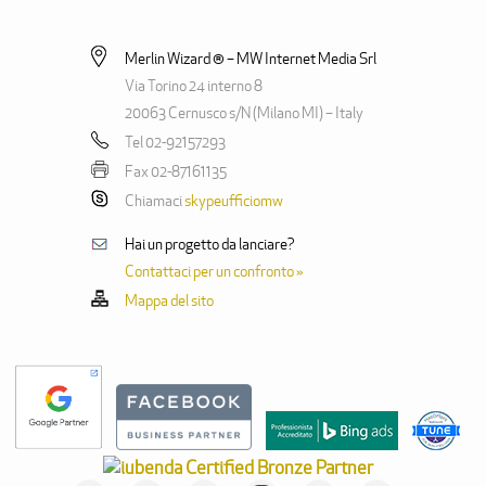
Merlin Wizard ® – MW Internet Media Srl
Via Torino 24 interno 8
20063 Cernusco s/N (Milano MI) – Italy
Tel 02-92157293
Fax 02-87161135
Chiamaci
skypeufficiomw
Hai un progetto da lanciare?
Contattaci per un confronto »
Mappa del sito