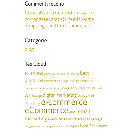
Commenti recenti
ClaudiaMat
su
Come ottimizzare e
correggere (gratis) il feed Google
Shopping per il tuo eCommerce
Categorie
blog
Tag Cloud
best
advertising
adwords
analytics
amazon
practices
consulenza ecommerce
conferenza
conversioni
crescita
CRO
conversion rate optimization
dati
digital marketing
design
Direct Mail
DEM
e-commerce
Marketing
eCommerce
email
email
marketing
facebook
google
evento
facebook ads
Lead Generation
Instagram
google adwords
google analytics