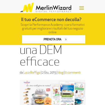
Il tuo eCommerce non decolla?
Scopri la Performance Academy: i corsi formativi
gratuiti
per migliorare i risultati del tuo negozio
online
Struttura di
PRENOTA ORA
una DEM
efficace
da
Luca Baffigo
|
2 Giu, 2015
|
blog
|
0 commenti